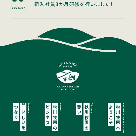
新入社員3か月研修を行いました！
2026.07
AKIKAWA BOKUEN
RECRUITING
Interview
Business
Philosophy
Welcome to Akikawa bokuen
つなぐ
おいしいを
ビジネス
秋川牧園の
想い
秋川牧園の
ようこそ
秋川牧園へ