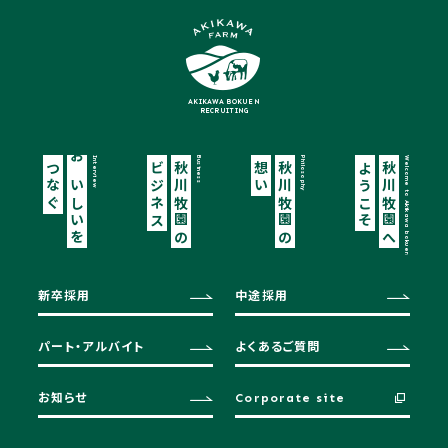
AKIKAWA BOKUEN
RECRUITING
Interview
Business
Philosophy
Welcome to Akikawa bokuen
つなぐ
おいしいを
ビジネス
秋川牧園の
想い
秋川牧園の
ようこそ
秋川牧園へ
新卒採用
中途採用
パート・アルバイト
よくあるご質問
お知らせ
Corporate site